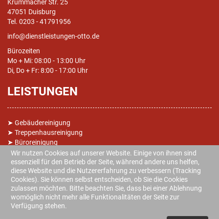
Krummacher Str. 25
47051 Duisburg
Tel. 0203 - 41791956
info@dienstleistungen-otto.de
Bürozeiten
Mo + Mi: 08:00 - 13:00 Uhr
Di, Do + Fr: 8:00 - 17:00 Uhr
LEISTUNGEN
➤
Gebäudereinigung
➤
Treppenhausreinigung
➤
Büroreinigung
➤ Grundreinigungen
Wir nutzen Cookies auf unserer Website. Einige von ihnen sind
➤
Fensterreinigung
essenziell für den Betrieb der Seite, während andere uns helfen,
diese Website und die Nutzererfahrung zu verbessern (Tracking
➤ Objektbetreuung
Cookies). Sie können selbst entscheiden, ob Sie die Cookies
➤
Reinigung im Haushalt (Raumpflege)
zulassen möchten. Bitte beachten Sie, dass bei einer Ablehnung
➤ Garten- und Grundstückspflege
womöglich nicht mehr alle Funktionalitäten der Seite zur
Verfügung stehen.
© 2017 Dienstleistungen Otto | Service für